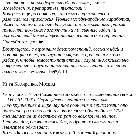
лечению различных форм выпадения волос, новые
исследования, препараты и технологии.
Конгресс ещё раз показал, насколько стремительно
развивается трихология. Новые международные наработки,
обмен опытом и живые дискуссии с мировыми экспертами
помогают по-новому взглянуть на привычные задачи и
находить ещё более эффективные решения для пациентов.
Спасибо rhrs.pro ❤️
Возвращаюсь с огромным багажом знаний, свежих идей и
мотивацией внедрять лучшие мировые практики в свою
работу, чтобы помогать пациентам получать максимально
современные и научно обоснованные результаты в лечении
волос и кожи головы. ✨🌍🩺💇‍♀️
Инга Козыренко, Москва
Вернулась с 14-го Всемирного конгресса по исследованию волос
— WCHR 2026 в Сеуле. Делюсь кадрами и главным.
Это крупнейшее в мире научное событие в трихологии: оно
проходит раз в два года и в этом году собрало более 1700
специалистов из десятков стран со всех континентов.
Четыре дня, десятки докладов, ведущие исследователи
планеты в одном зале.
Кого удалось услышать вживую. Анджела Кристиано