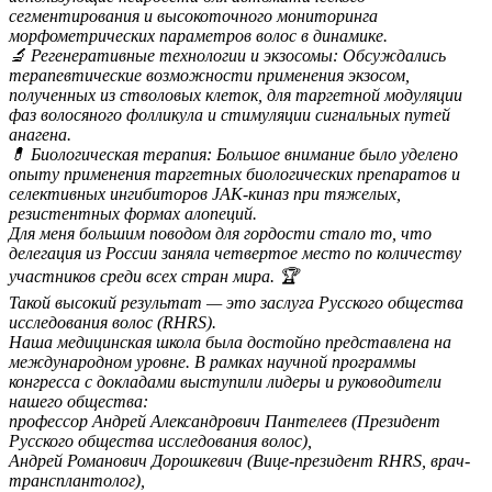
сегментирования и высокоточного мониторинга
морфометрических параметров волос в динамике.
🔬 Регенеративные технологии и экзосомы: Обсуждались
терапевтические возможности применения экзосом,
полученных из стволовых клеток, для таргетной модуляции
фаз волосяного фолликула и стимуляции сигнальных путей
анагена.
💊 Биологическая терапия: Большое внимание было уделено
опыту применения таргетных биологических препаратов и
селективных ингибиторов JAK-киназ при тяжелых,
резистентных формах алопеций.
​Для меня большим поводом для гордости стало то, что
делегация из России заняла четвертое место по количеству
участников среди всех стран мира. 🏆
Такой высокий результат — это заслуга Русского общества
исследования волос (RHRS).
Наша медицинская школа была достойно представлена на
международном уровне. В рамках научной программы
конгресса с докладами выступили лидеры и руководители
нашего общества:
​профессор Андрей Александрович Пантелеев (Президент
Русского общества исследования волос),
Андрей Романович Дорошкевич (Вице-президент RHRS, врач-
трансплантолог),