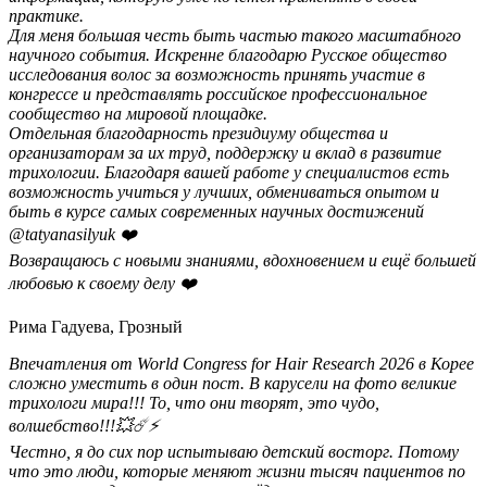
практике.
Для меня большая честь быть частью такого масштабного
научного события. Искренне благодарю Русское общество
исследования волос за возможность принять участие в
конгрессе и представлять российское профессиональное
сообщество на мировой площадке.
Отдельная благодарность президиуму общества и
организаторам за их труд, поддержку и вклад в развитие
трихологии. Благодаря вашей работе у специалистов есть
возможность учиться у лучших, обмениваться опытом и
быть в курсе самых современных научных достижений
@tatyanasilyuk ❤️
Возвращаюсь с новыми знаниями, вдохновением и ещё большей
любовью к своему делу ❤️
Рима Гадуева, Грозный
Впечатления от World Congress for Hair Research 2026 в Корее
сложно уместить в один пост. В карусели на фото великие
трихологи мира!!! То, что они творят, это чудо,
волшебство!!!💥☄️⚡️
Честно, я до сих пор испытываю детский восторг. Потому
что это люди, которые меняют жизни тысяч пациентов по