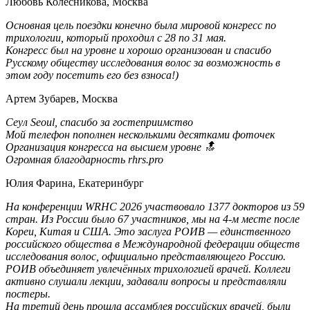
Любовь Колесникова, Москва
Основная цель поездки конечно была мировой конгресс по
трихологии, который проходил с 28 по 31 мая.
Конгресс был на уровне и хорошо организован и спасибо
Русскому обществу исследования волос за возможность в
этом году посетить его без взноса!)
Артем Зубарев, Москва
Сеул Seoul, спасибо за гостеприимство
Мой телефон пополнен несколькими десятками фоточек
Организация конгресса на высшем уровне 🔝
Огромная благодарность rhrs.pro
Юлия Фарина, Екатеринбург
На конференции WRHC 2026 участвовало 1377 докторов из 59
стран. Из России было 67 участников, мы на 4-м месте после
Кореи, Китая и США. Это заслуга РОИВ — единственного
российского общества в Международной федерации обществ
исследования волос, официально представляющего Россию.
РОИВ объединяет увлечённых трихологией врачей. Коллеги
активно слушали лекции, задавали вопросы и представляли
постеры.
На третий день прошла ассамблея российских врачей, были