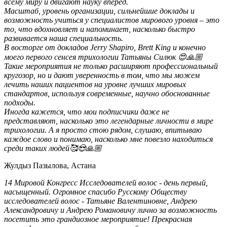
всему миру и двигают науку вперёд.
Масштаб, уровень организации, сильнейшие доклады и
возможность учиться у специалистов мирового уровня – это
то, что вдохновляет и напоминает, насколько быстро
развивается наша специальность.
В восторге от докладов Jerry Shapiro, Brett King и конечно
моего первого сенсея трихологии Татьяны Силюк 😍🙏🏼
Такие мероприятия не только расширяют профессиональный
кругозор, но и дают уверенность в том, что мы можем
лечить наших пациентов на уровне лучших мировых
стандартов, используя современные, научно обоснованные
подходы.
Иногда кажется, что мои подписчики даже не
представляют, насколько это легендарные личности в мире
трихологии. А я просто стою рядом, слушаю, впитываю
каждое слово и понимаю, насколько мне повезло находиться
среди таких людей🥰😍🙏🏼
Жулдыз Пазылова, Астана
14 Мировой Конгресс Исследователей волос - день первый,
насыщенный. Огромное спасибо Русскому Обществу
исследователей волос - Татьяне Валентиновне, Андрею
Александровичу и Андрею Романовичу лично за возможность
посетить это грандиозное мероприятие! Прекрасная