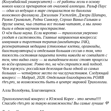
(Колумбийский университет) — её работы легли в основу
нового класса препаратов от очаговой алопеции. Ральф Паус
— один из ведущих в мире специалистов по биологии
волосяного фолликула. Джиллиан Уэстгейт, Джери Шапиро,
Рамон Гримальт, Родни Синклер, Серхио Ваньо-Гальван и
другие имена, чьи статьи все только читают, а мы лично
были в одном научном пространстве.
О чём была наука. Если коротко — трихология уверенно
уходит в системность. Главные направления конгресса:
иммунная и таргетная терапия (ингибиторы JAK),
регенеративная медицина (стволовые клетки, органоиды,
биостимуляторы) и отдельная большая сессия о том, что
тяжесть состояния пациента почти никогда не совпадает с
тем, что видно глазу — за выпадением волос стоят процессы
во всём организме. Ровно то, на чём строится мой подход.
Чем горжусь: российская делегация была одной из самых
больших — четвёртое место по числуучастников. Следующий
конгресс — Мадрид, 2028. Отдельная благодарность РОИВ
rhrs.pro, за возможность быть в центре мировой Трихологии.
Алла Волобуева, Благовещенск
Трихологический конгресс в Южной Корее - это мечта!!!!
Спасибо rhrs.pro за такую возможность! Вы самые лучшие 💜