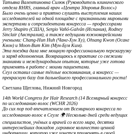
​Татьяна Валентиновна Силюк (Руководитель клинического
отдела RHRS, главный врач «Центра Здоровья Волос»)
​Было очень ценно и приятно слушать выступления наших
исследователей на одной площадке с признанными мировыми
экспертами и сопрезидентами конгресса — профессорами
Jerry Shapiro (США), Sergio Vañó-Galván (Испания), Rodney
Sinclair (Австралия), а также ведущими южнокорейскими
учеными: Chang-Hun Huh (Чанг-Хун Ху), Ohsang Kwon (Осанг
Квон) и Moon-Bum Kim (Мун-Бум Ким).
​Эта поездка дала мне мощную профессиональную перезагрузку
и заряд вдохновения. Возвращаюсь к практике со свежими
знаниями и международным опытом, которые уже готова
применять в работе с моими пациентами.
​Сеул оставил самые тёплые воспоминания, а конгресс —
прекрасную базу для дальнейшего профессионального роста!
Светлана Щеглова, Нижний Новгород
14th World Congress for Hair Research (14 Всемирный конгресс
по исследованию волос (WCHR 2026)
До сих пор под впечатлением от Всемирного конгресса по
исследованию волос в Сеуле 🌍 Несколько дней среди ведущих
специалистов, учёных и врачей со всего мира, десятки
интереснейших докладов ,огромное количество ценной
информации, которую уже хочется применять в своей