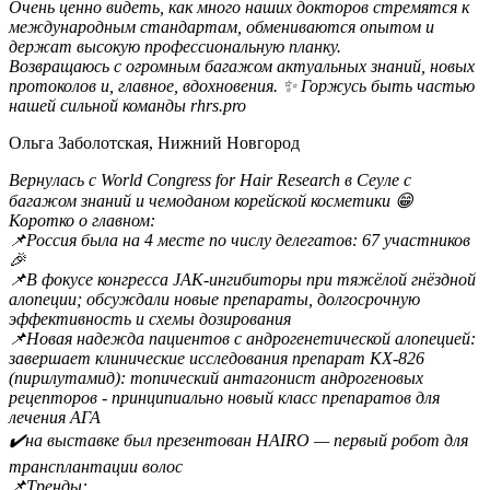
Очень ценно видеть, как много наших докторов стремятся к
международным стандартам, обмениваются опытом и
держат высокую профессиональную планку.
Возвращаюсь с огромным багажом актуальных знаний, новых
протоколов и, главное, вдохновения. ✨ Горжусь быть частью
нашей сильной команды rhrs.pro
Ольга Заболотская, Нижний Новгород
Вернулась с World Congress for Hair Research в Сеуле с
багажом знаний и чемоданом корейской косметики 😁
Коротко о главном:
📌Россия была на 4 месте по числу делегатов: 67 участников
🎉
📌В фокусе конгресса JAK‑ингибиторы при тяжёлой гнёздной
алопеции; обсуждали новые препараты, долгосрочную
эффективность и схемы дозирования
📌Новая надежда пациентов с андрогенетической алопецией:
завершает клинические исследования препарат KX‑826
(пирилутамид): топический антагонист андрогеновых
рецепторов - принципиально новый класс препаратов для
лечения АГА
✔️на выставке был презентован HAIRO — первый робот для
трансплантации волос
📌Тренды: