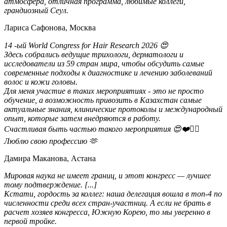
атмосфера, отличная программа, любимые коллеги,
грандиозный Сеул.
Лариса Сафонова, Москва
14 -ый World Congress for Hair Research 2026 😍
Здесь собрались ведущие трихологи, дерматологи и
исследователи из 59 стран мира, чтобы обсудить самые
современные подходы к диагностике и лечению заболеваний
волос и кожи головы.
Для меня участие в таких мероприятиях - это не просто
обучение, а возможность привозить в Казахстан самые
актуальные знания, клинические протоколы и международный
опыт, которые затем внедряются в работу.
Счастливая быть частью такого мероприятия 😍❤️👩‍⚕️
Люблю свою профессию 🫶
Дамира Маканова, Астана
Мировая наука не имеет границ, и этот конгресс — лучшее
тому подтверждение. [...]
Кстати, гордость за коллег: наша делегация вошла в топ-4 по
численности среди всех стран-участниц. А если не брать в
расчет хозяев конгресса, Южную Корею, то мы уверенно в
первой тройке.