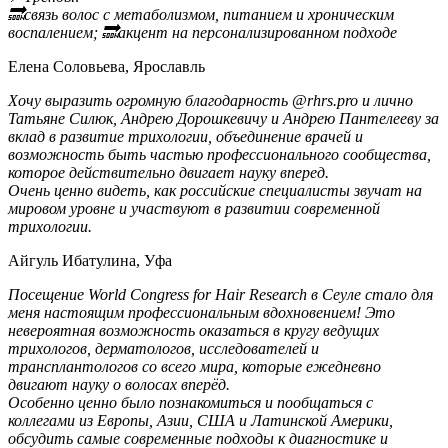
🔜связь волос с метаболизмом, питанием и хроническим
воспалением; 🔜акцент на персонализированном подходе
Елена Соловьева, Ярославль
Хочу выразить огромную благодарность @rhrs.pro и лично
Татьяне Силюк, Андрею Дорошкевичу и Андрею Пантелееву за
вклад в развитие трихологии, объединение врачей и
возможность быть частью профессионального сообщества,
которое действительно двигает науку вперед.
Очень ценно видеть, как российские специалисты звучат на
мировом уровне и участвуют в развитии современной
трихологии.
Айгуль Ибатулина, Уфа
Посещение World Congress for Hair Research в Сеуле стало для
меня настоящим профессиональным вдохновением! Это
невероятная возможность оказаться в кругу ведущих
трихологов, дерматологов, исследователей и
трансплантологов со всего мира, которые ежедневно
двигают науку о волосах вперёд.
Особенно ценно было познакомиться и пообщаться с
коллегами из Европы, Азии, США и Латинской Америки,
обсудить самые современные подходы к диагностике и