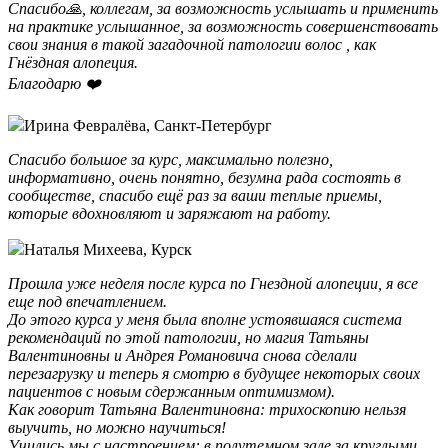
Спасибо🙏, коллегам, за возможность услышать и применить
на практике услышанное, за возможность совершенствовать
свои знания в такой загадочной патологии волос , как
Гнёздная алопеция.
Благодарю ❤️️
Ирина Февралёва, Санкт-Петербург
Спасибо большое за курс, максимально полезно,
информативно, очень понятно, безумна рада состоять в
сообществе, спасибо ещё раз за ваши теплые приемы,
которые вдохновляют и заряжают на работу.️
Наталья Михеева, Курск
Прошла уже неделя после курса по Гнездной алопеции, я все
еще под впечатлением.
До этого курса у меня была вполне устоявшаяся система
рекомендаций по этой патологии, но магия Татьяны
Валентиновны и Андрея Романовича снова сделали
перезагрузку и теперь я смотрю в будущее некоторых своих
пациентов с новым сдержанным оптимизмом).
Как говорит Татьяна Валентиновна: трихоскопию нельзя
выучить, но можно научиться!
Учились мы с настроением: в полутемном зале за круглыми