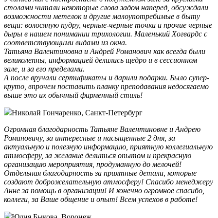
столами читали некоторые слова задом наперед, обсуждали
возможности метелок и другие малоупотребимые в быту
вещи: волосяную пудру, черные-черные точки и прочие черные
дыры в нашем понимании трихологии. Маленький Хогвардс с
соответствующими видами из окна.
Татьяна Валентиновна и Андрей Романович как всегда были
великолепны, информацией делились щедро и в сессионном
зале, и за его пределами.
А после вручали сертификаты и дарили подарки. Было супер-
круто, впрочем поставить планку преподавания недосягаемо
выше это их обычный фирменный стиль!
Николай Гончаренко, Санкт-Петербург
Огромная благодарность Татьяне Валентиновне и Андрею
Романовичу, за интересные и насыщенные 2 дня, за
актуальную и полезную информацию, приятную коллегиальную
атмосферу, за желание делиться опытом и прекрасную
организацию мероприятия, продуманную до мелочей!
Отдельная благодарность за приятные детали, которые
создают доброжелательную атмосферу! Спасибо менеджеру
Анне за помощь в организации! И конечно огромное спасибо,
коллеги, за Ваше общение и опыт! Всем успехов в работе!
Юлия Быкова, Воронеж