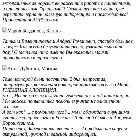
эксклюзивных авторских выражений в работе с пациентами,
и практическими "фишками"! Сколько лет вас слушаю, не
перестаю черпать полезную информацию и наслаждаться!
Процветания RHRS и вам!️
Мария Богданова, Казань
Татьяна Валентиновна и Андрей Романович, спасибо большое
за курс! Как всегда безумно интересно, увлекательно и по
делу! Счастлива, что именно Вы оказались моими
проводниками в трихологию.️
Анна Дубинич, Москва
Тема, которой были посвящены 2 дня, непростая,
интригующая, волнующая докторов-трихологов всего Мира -
ГНЁЗДНАЯ АЛОПЕЦИЯ.
Да..., Мы не можем излечить человека от этой напасти, но
Мы можем попытаться помочь ему жить полноценной
жизнью.
А вот как? ....с помощью чего?... мы и обсуждали с лучшими
учителями трихологии в России : Татьяной Силюк и Андреем
Дорошкевичем.
Патогенез, диагностика, лечение ..... 2 дня были насыщены
актуальной, нужной и важной информацией.