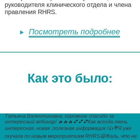
руководителя клинического отдела и члена
правления RHRS.
Посмотреть подробнее
Как это было:
Татьяна Валентиновна, огромное спасибо за
интересный вебинар! 🔥🔥🔥💕💕💕Как всегда очень
интересная, новая ,полезная информация !👍💐Я уже
скучала по новым мероприятиям RHRS😃Жаль, что не