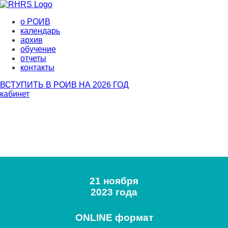
о РОИВ
календарь
архив
обучение
отчеты
контакты
ВСТУПИТЬ В РОИВ НА 2026 ГОД
кабинет
21 ноября
2023 года
ONLINE формат