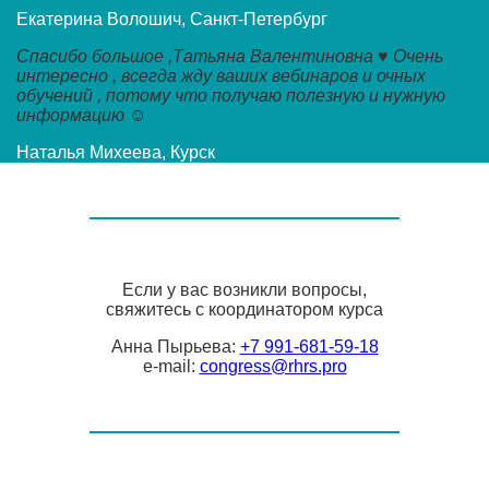
Екатерина Волошич, Санкт-Петербург
Спасибо большое ,Татьяна Валентиновна ♥️ Очень
интересно , всегда жду ваших вебинаров и очных
обучений , потому что получаю полезную и нужную
информацию ☺️
Наталья Михеева, Курск
Если у вас возникли вопросы,
свяжитесь с координатором курса
Анна Пырьева:
+7 991-681-59-18
e-mail:
congress@rhrs.pro