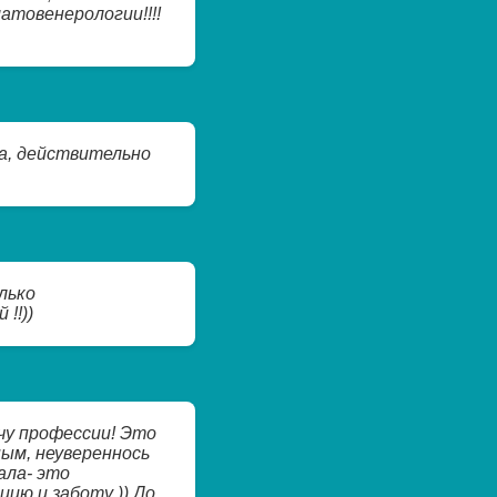
атовенерологии!!!!
а, действительно
лько
!!))
чу профессии! Это
ым, неувереннось
ала- это
цию и заботу )) До