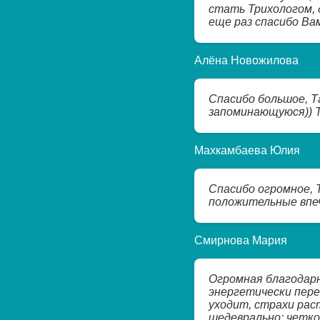
стать Трихологом, 
еще раз спасибо Вам!!
Алёна Новожилова
Спасибо большое, Т
запоминающуюся)) Т
Махкамбаева Юлия
Спасибо огромное, 
положительные впеча
Смирнова Мария
Огромная благодарн
энергетически пере
уходит, страхи рас
шедеврально: четко,