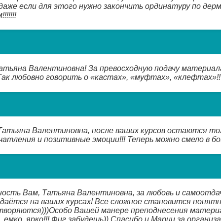
даже если для этого нужно закончить ординатуру по дерм
!!!!!
атьяна Валентиновна! За превосходную подачу материал
ак любовно говорить о «кастах», «муфтах», «клефтах»!!
Татьяна Валентиновна, после ваших курсов остаются то
тления и позитивные эмоции!!! Теперь можно смело в бой 
ость Вам, Татьяна Валентиновна, за любовь и самоотда
даётся на ваших курсах! Все сложное становится понятн
творяются)))Особо Вашей манере преподнесения матери
 емко, ярко!!! Фиг забудешь)) Спасибо и Марии за организа