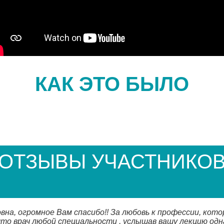
КАК ЭТО БЫЛО
ОТЗЫВЫ УЧАСТНИКО
на, огромное Вам спасибо!! За любовь к профессии, кото
что врач любой специальности , услышав вашу лекцию одн