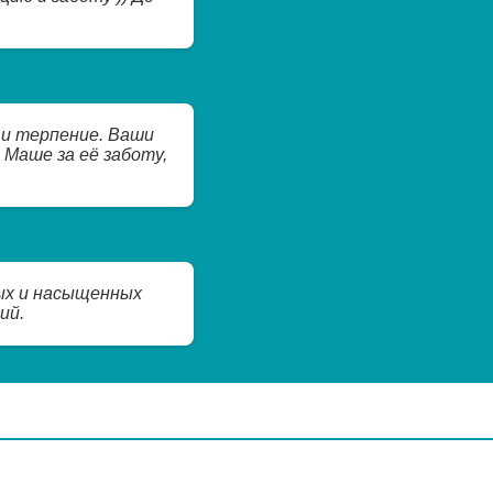
 и терпение. Ваши
 Маше за её заботу,
ых и насыщенных
ий.