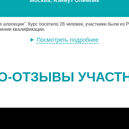
Москва, Азимут Олимпик
е алопеции". Курс посетило 28 человек, участники были из
шении квалификации.
Посмотреть подробнее
О-ОТЗЫВЫ УЧАСТ