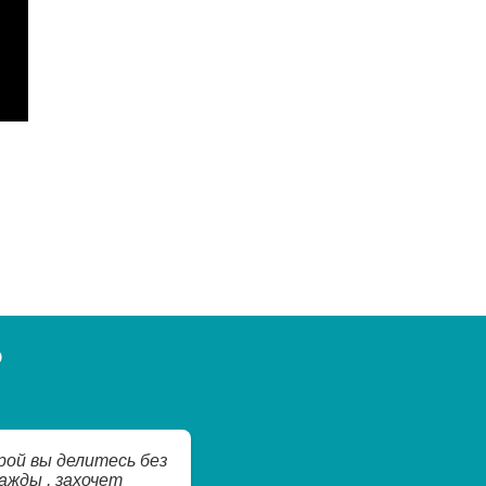
В
рой вы делитесь без
ажды , захочет