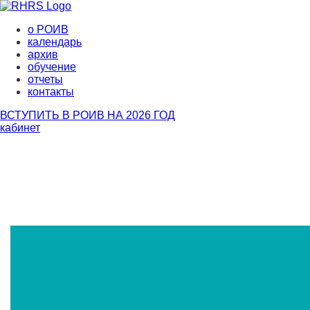
о РОИВ
календарь
архив
обучение
отчеты
контакты
ВСТУПИТЬ В РОИВ НА 2026 ГОД
кабинет